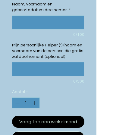
Naam, voornaam en
geboortedatum deelnemer:
*
0/100
Mijn persoonlijke Helper (*) (naam en
voornaam van de persoon die gratis
zal deelnemen): (optioneel)
0/500
Aantal
*
Voeg toe aan winkelmand