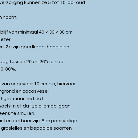
verzorging kunnen ze 5 tot 10 jaar oud
n nacht.
lijf van minimaal 40 × 30 × 30 cm,
beter.
en. Ze zijn goedkoop, handig en
aag tussen 20 en 26°c en de
 70-80%.
van ongeveer 10 cm zijn, hiervoor
otgrond en cocosvezel.
ig is, maar niet nat.
wacht niet dat ze allemaal gaan
eens te smullen.
anten eetbaar zijn. Een paar veilige
jn graslelies en bepaalde soorten