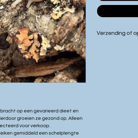
Verzending of o
-Verzending
is mogelijk voor
-Ophalen
kan bij Lommel 
bracht op een gevarieerd dieet en
ierdoor groeien ze gezond op. Alleen
ecteerd voor verkoop.
reiken gemiddeld een schelplengte