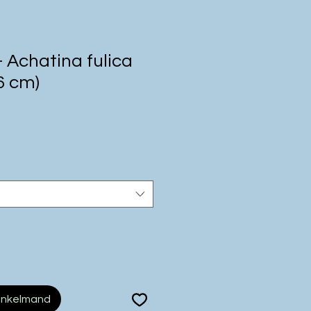
 Achatina fulica
6 cm)
inkelmand