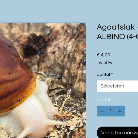
Agaatslak -
ALBINO (4-
Prijs
€ 4,00
incl.Btw
aantal
*
Selecteren
Aantal
*
Voeg toe aan w