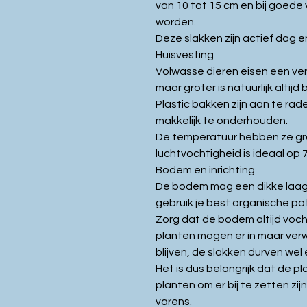
van 10 tot 15 cm en bij goede 
worden.
Deze slakken zijn actief dag e
Huisvesting
Volwasse dieren eisen een verb
maar groter is natuurlijk altijd 
Plastic bakken zijn aan te rad
makkelijk te onderhouden.
De temperatuur hebben ze gr
luchtvochtigheid is ideaal op
Bodem en inrichting
De bodem mag een dikke laag 
gebruik je best organische p
Zorg dat de bodem altijd vocht
planten mogen er in maar ver
blijven, de slakken durven wel 
Het is dus belangrijk dat de pl
planten om er bij te zetten zi
varens.