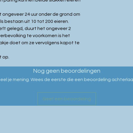
n paring kunnen beide slakken eieren
ijft ongeveer 24 uur onder de grond om
ls bestaan uit 10 tot 200 eieren.
eft gelegd, duurt het ongeveer 2
erbevolking te voorkomen is het
n zakje doet om ze vervolgens kapot te
 op.
Nog geen beoordelingen
eel je mening. Wees de eerste die een beoordeling achterlaa
Geef een beoordeling