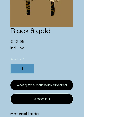
Black & gold
Prijs
€ 12,95
incl.Btw
Aantal
*
Voeg toe aan winkelmand
Koop nu
Met
veel liefde