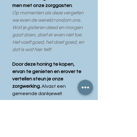
men met onze zorggasten
.
Op momenten als deze vergeten
we even de wereld rondom ons.
W
at je gisteren deed en morgen
gaat doen, doet er even niet toe.
Het voelt goed, het doet goed, en
dat is wat hier telt!
Door deze honing te kopen,
ervan te genieten en erover te
vertellen steun je onze
zorgwerking.
Alvast een
gemeende dankjewel!
B2B
Zin om als bedrijf met ons
Bloemenhoning
samen te werken? Onze