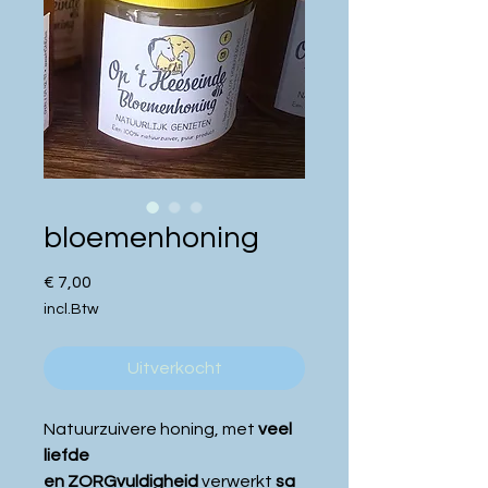
bloemenhoning
Prijs
€ 7,00
incl.Btw
Uitverkocht
Natuurzuivere honing, met
veel
liefde
en ZORGvuldigheid
verwerkt
sa