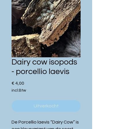
Dairy cow isopods
- porcellio laevis
Prijs
€ 4,00
incl.Btw
Uitverkocht
De Porcellio laevis “Dairy Cow” is