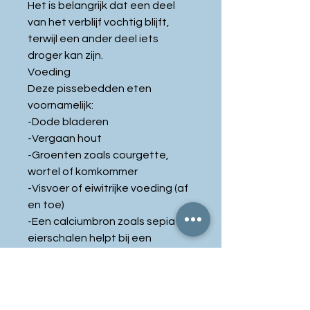
Het is belangrijk dat een deel
van het verblijf vochtig blijft,
terwijl een ander deel iets
droger kan zijn.
Voeding
Deze pissebedden eten
voornamelijk:
-Dode bladeren
-Vergaan hout
-Groenten zoals courgette,
wortel of komkommer
-Visvoer of eiwitrijke voeding (af
en toe)
-Een calciumbron zoals sepia of
eierschalen helpt bij een
gezonde groei en vervelling.
Tip: Dairy Cow pissebedden
werken perfect samen met
springstaarten in een bioactief