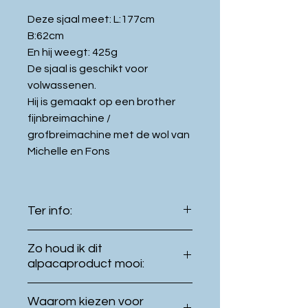
Deze sjaal meet: L:177cm
B:62cm
En hij weegt: 425g
De sjaal is geschikt voor
volwassenen.
Hij is gemaakt op een brother
fijnbreimachine /
grofbreimachine met de wol van
Michelle en Fons
Ter info:
De kleur van het product kan
Zo houd ik dit
licht verschillen met de kleur
alpacaproduct mooi:
getoond op uw
Even buiten hangen in de
beeldscherm.
Waarom kiezen voor