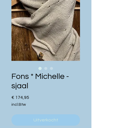
Fons * Michelle -
sjaal
Prijs
€ 174,95
incl.Btw
Uitverkocht