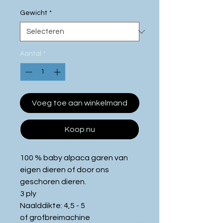
25
Gewicht
*
Gram
Aantal
*
Voeg toe aan winkelmand
Koop nu
100 % baby alpaca garen van
eigen dieren of door ons
geschoren dieren.
3 ply
Naalddikte: 4,5 - 5
of grofbreimachine