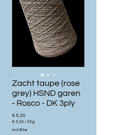
Zacht taupe (rose
grey) HSND garen
- Rosco - DK 3ply
Prijs
€ 5,55
€ 5,55
/
25g
€ 5,55
incl.Btw
per