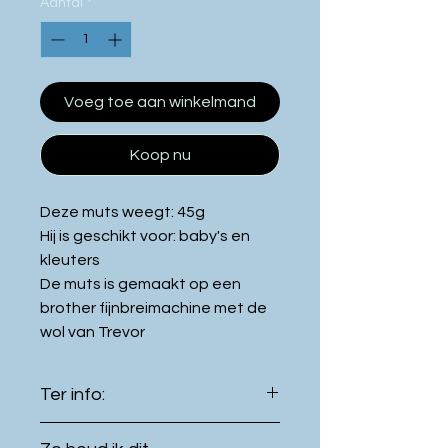
Aantal
*
Voeg toe aan winkelmand
Koop nu
Deze muts weegt: 45g
Hij is geschikt voor: baby's en
kleuters
De muts is gemaakt op een
brother fijnbreimachine met de
wol van Trevor
Ter info:
De kleur van het product kan