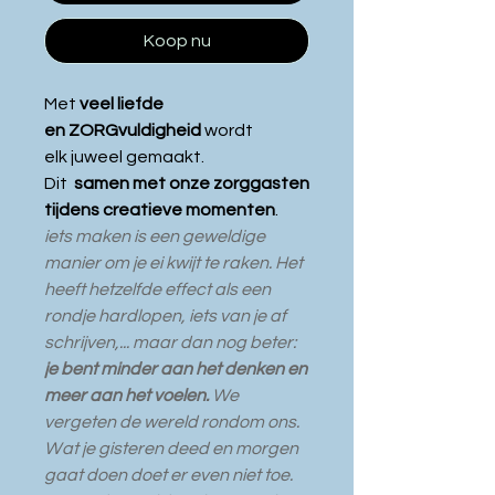
Koop nu
Met
veel liefde
en ZORGvuldigheid
wordt
elk juweel gemaakt.
Dit
samen met onze zorggasten
tijdens creatieve momenten
.
iets maken is een geweldige
manier om je ei kwijt te raken. Het
heeft hetzelfde effect als een
rondje hardlopen, iets van je af
schrijven,... maar dan nog beter:
je bent minder aan het denken en
meer aan het voelen.
We
vergeten de wereld rondom ons.
W
at je gisteren deed en morgen
gaat doen doet er even niet toe.