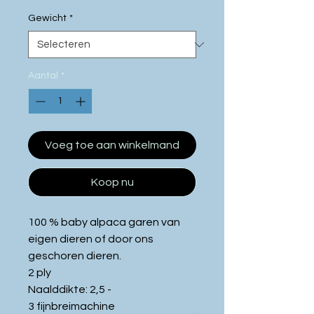
25
Gewicht
*
Gram
Aantal
*
Voeg toe aan winkelmand
Koop nu
100 % baby alpaca garen van
eigen dieren of door ons
geschoren dieren.
2 ply
Naalddikte: 2,5 -
3 fijnbreimachine