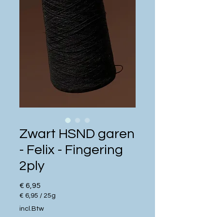
Zwart HSND garen
- Felix - Fingering
2ply
Prijs
€ 6,95
€ 6,95
/
25g
€ 6,95
incl.Btw
per