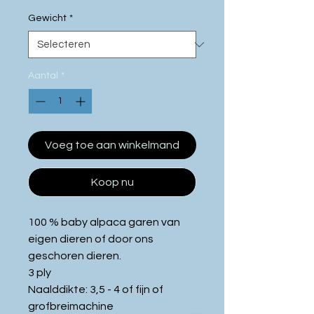
25
Gewicht
*
Gram
Aantal
*
Voeg toe aan winkelmand
Koop nu
100 % baby alpaca garen van
eigen dieren of door ons
geschoren dieren.
3 ply
Naalddikte: 3,5 - 4 of fijn of
grofbreimachine