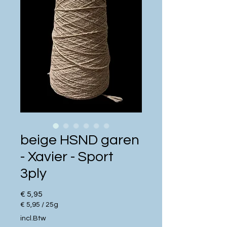
beige HSND garen
- Xavier - Sport
3ply
Prijs
€ 5,95
€ 5,95
/
25g
€ 5,95
incl.Btw
per