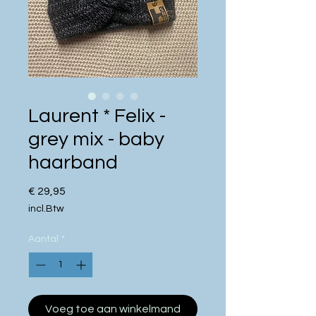
Laurent * Felix -
grey mix - baby
haarband
Prijs
€ 29,95
incl.Btw
Aantal
*
Voeg toe aan winkelmand