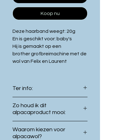
Koop nu
Deze haarband weegt: 20g
En is geschikt voor: baby's
Hij is gemaakt op een
brother grofbreimachine met de
wol van Felix en Laurent
Ter info:
De kleur van het product kan
Zo houd ik dit
licht verschillen met de kleur
alpacaproduct mooi:
getoond op uw
Even buiten hangen in de
beeldscherm.
Waarom kiezen voor
frisse lucht, is vaak al
Dit product werd
met de
alpacawol?