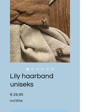
Lily haarband
uniseks
Prijs
€ 29,95
incl.Btw