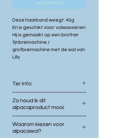
Uitverkocht
Deze haarband weegt: 40g
En is geschikt voor: volwassenen
Hij is gemaakt op een brother
fijnbreimachine /
grofbreimachine met de wol van
Lilly
Ter info:
De kleur van het product kan
Zo houd ik dit
licht verschillen met de kleur
alpacaproduct mooi:
getoond op uw
Even buiten hangen in de
beeldscherm.
Waarom kiezen voor
frisse lucht, is vaak al
Dit product werd
met de
alpacawol?
voldoende.
hand gebreid op een