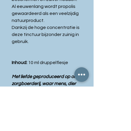
Al eeuwenlang wordt propolis
gewaardeerd als een veelzijdig
natuurproduct.
Dankzij de hoge concentratie is
deze tinctuur bijzonder zuinig in
gebruik.
Inhoud:
10 ml druppelflesje
Met liefde geproduceerd op onze
zorgboerderij, waar mens, dier
en natuur elkaar versterken.
Waarom kiezen voor onze
propolistinctuur?
✔ 30% propolis – hoge