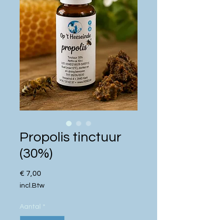
Propolis tinctuur
(30%)
Prijs
€ 7,00
incl.Btw
Aantal
*