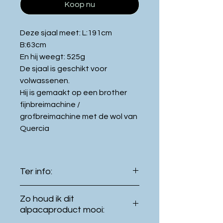
Koop nu
Deze sjaal meet: L:191cm
B:63cm
En hij weegt: 525g
De sjaal is geschikt voor
volwassenen.
Hij is gemaakt op een brother
fijnbreimachine /
grofbreimachine met de wol van
Quercia
Ter info:
De kleur van het product kan
Zo houd ik dit
licht verschillen met de kleur
alpacaproduct mooi:
getoond op uw