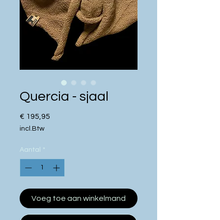
Quercia - sjaal
Prijs
€ 195,95
incl.Btw
Aantal
*
Voeg toe aan winkelmand