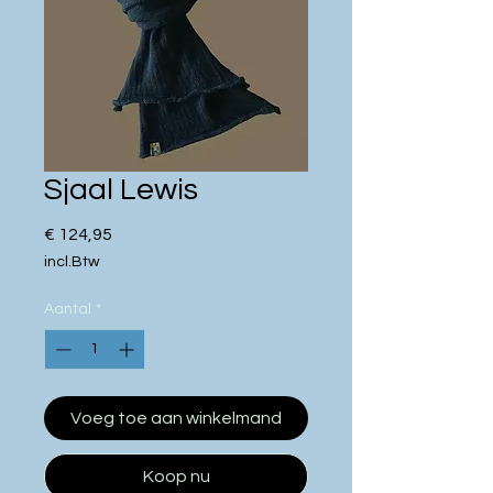
Sjaal Lewis
Prijs
€ 124,95
incl.Btw
Aantal
*
Voeg toe aan winkelmand
Koop nu