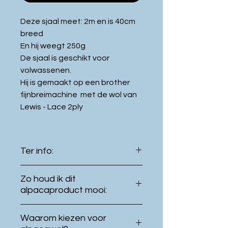
Deze sjaal meet: 2m en is 40cm
breed
En hij weegt 250g
De sjaal is geschikt voor
volwassenen.
Hij is gemaakt op een brother
fijnbreimachine met de wol van
Lewis - Lace 2ply
Ter info:
De kleur van het product kan
Zo houd ik dit
licht verschillen met de kleur
alpacaproduct mooi:
getoond op uw
Even buiten hangen in de
beeldscherm.
Waarom kiezen voor
frisse lucht, is vaak al
Dit product werd
met de