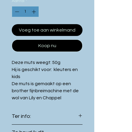
Aantal
*
Voeg toe aan winkelmand
Koop nu
Deze muts weegt: 50g
Hij is geschikt voor: kleuters en
kids
De muts is gemaakt op een
brother fijnbreimachine met de
wol van Lily en Chappel
Ter info:
De kleur van het product kan