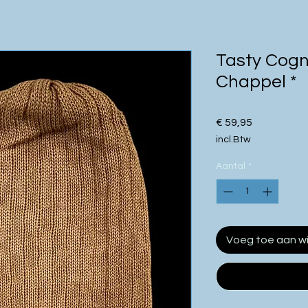
Tasty Cogna
Chappel *
Prijs
€ 59,95
incl.Btw
Aantal
*
Voeg toe aan w