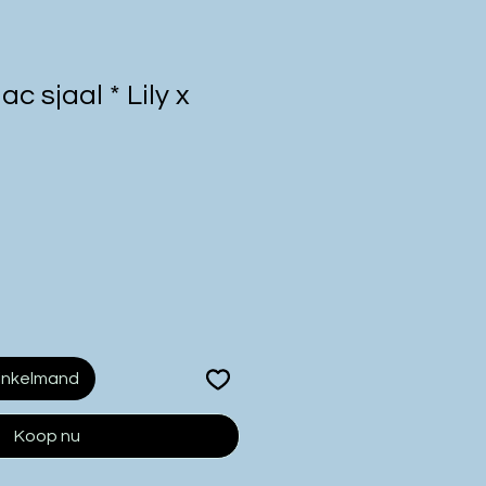
c sjaal * Lily x
inkelmand
Koop nu