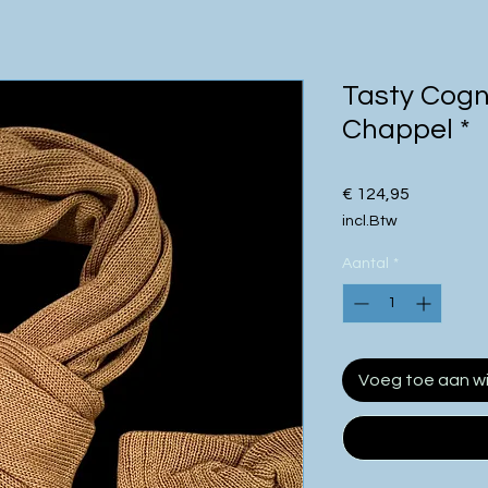
Tasty Cogna
Chappel *
Prijs
€ 124,95
incl.Btw
Aantal
*
Voeg toe aan w