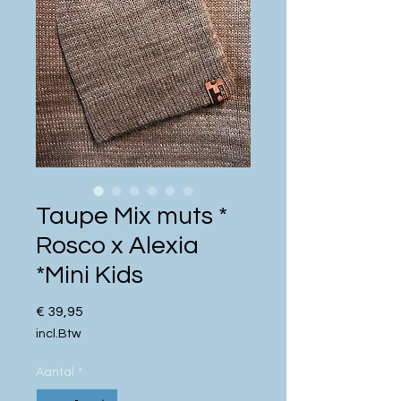
Taupe Mix muts *
Rosco x Alexia
*Mini Kids
Prijs
€ 39,95
incl.Btw
Aantal
*