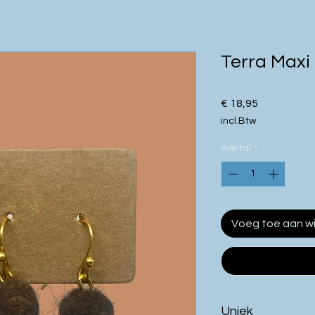
Terra Maxi
Prijs
€ 18,95
incl.Btw
Aantal
*
Voeg toe aan w
Uniek