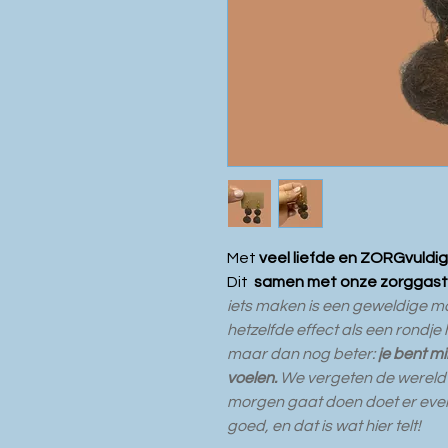
Met
veel liefde en ZORGvuldi
Dit
samen met onze zorggast
iets maken is een geweldige man
hetzelfde effect als een rondje h
maar dan nog beter:
je bent m
voelen.
We vergeten de wereld
morgen gaat doen doet er even 
goed, en dat is wat hier telt!