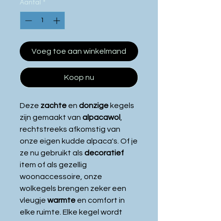
Aantal
*
Voeg toe aan winkelmand
Koop nu
Deze
zachte
en
donzige
kegels
zijn gemaakt van
alpacawol
,
rechtstreeks afkomstig van
onze eigen kudde alpaca's. Of je
ze nu gebruikt als
decoratief
item of als gezellig
woonaccessoire, onze
wolkegels brengen zeker een
vleugje
warmte
en comfort in
elke ruimte. Elke kegel wordt