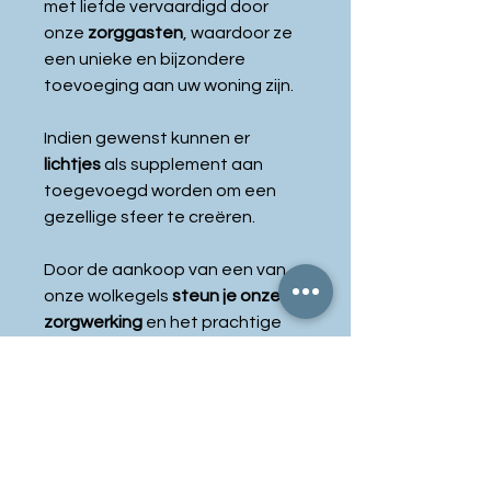
met liefde vervaardigd door
onze
zorggasten
, waardoor ze
een unieke en bijzondere
toevoeging aan uw woning zijn.
Indien gewenst kunnen er
lichtjes
als supplement aan
toegevoegd worden om een
gezellige sfeer te creëren.
Door de aankoop van een van
onze wolkegels
steun je onze
zorgwerking
en het prachtige
werk dat wij met onze dieren
doen.
Alvast een gemeende
dankjewel!