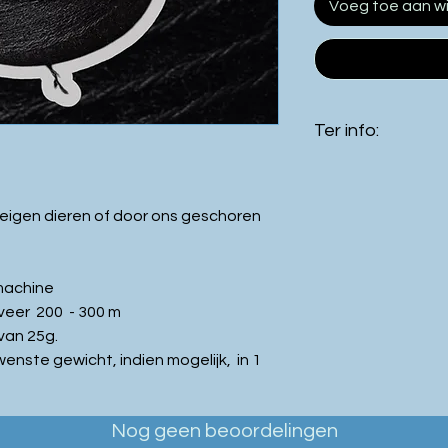
Voeg toe aan w
Ter info:
De kleur van het
verschillen met
eigen dieren of door ons geschoren
beeldscherm.
De
vermelde naa
lengte zijn enkel
imachine
steeds aan een 
eer 200 - 300 m
bent u steeds ze
van 25g.
stekenverhoudi
nste gewicht, indien mogelijk, in 1
Voor de
vervaar
werden er vacht
Nog geen beoordelingen
gebruikt
. Vachte