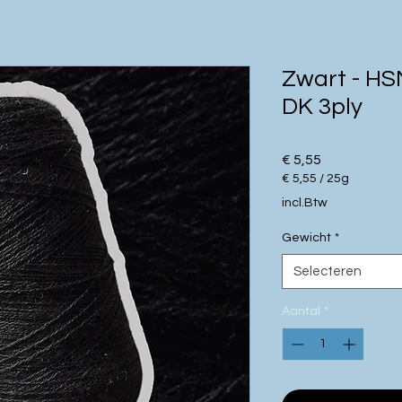
Zwart - HS
DK 3ply
Prijs
€ 5,55
€ 5,55
/
25g
€ 5,55
incl.Btw
per
25
Gewicht
*
Gram
Selecteren
Aantal
*