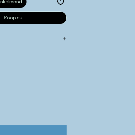
inkelmand
Koop nu
 product kan licht
 de kleur getoond op uw
lddikte, breimachine en
 een indicatie
. We raden u
proeflapje te breien. Zo
ker van de juiste
ng.
diging van deze wol
en van onze eigen dieren
n die we zelf op een