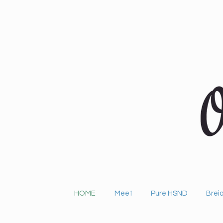
HOME
Meet
Pure HSND
Breia