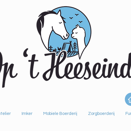
telier
Imker
Mobiele Boerderij
Zorgboerderij
Fu