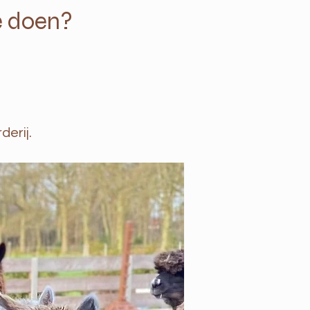
e doen?
derij.