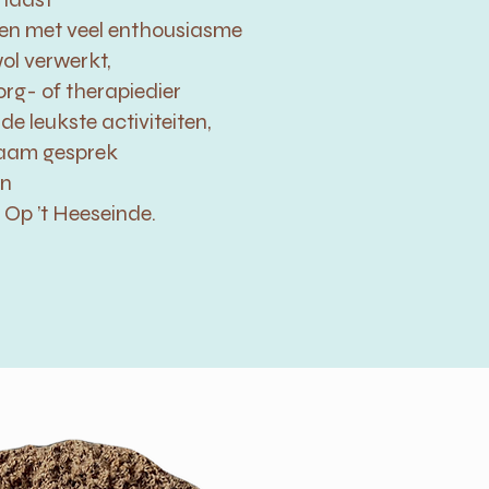
ien met veel enthousiasme
l verwerkt,
org- of therapiedier
de leukste activiteiten,
aam gesprek
n
 Op ’t Heeseinde.