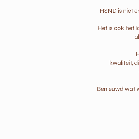
HSND is niet en
Het is ook het
a
H
kwaliteit, d
Benieuwd wat w