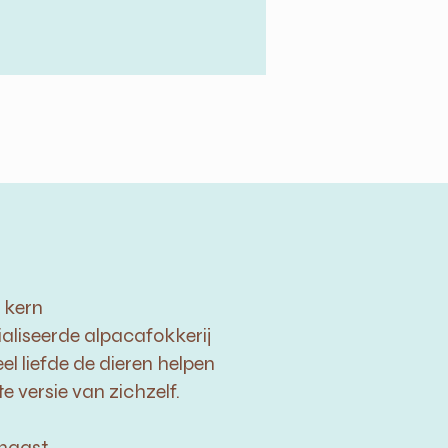
 kern
aliseerde alpacafokkerij
l liefde de dieren helpen
e versie van zichzelf.
naast