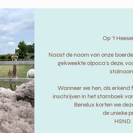
Op 't Heese
Naast de naam van onze boerderij
gekweekte alpaca's deze, voo
stalnaam
Wanneer we hen, als erkend f
inschrijven in het stamboek va
Benelux korten we dez
de unieke pr
HSND.