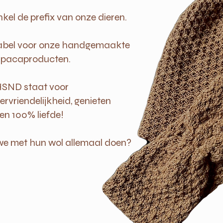
kel de prefix van onze dieren.
 label voor onze handgemaakte
lpacaproducten.
SND staat voor
iervriendelijkheid, genieten
en 100% liefde!
e met hun wol allemaal doen?