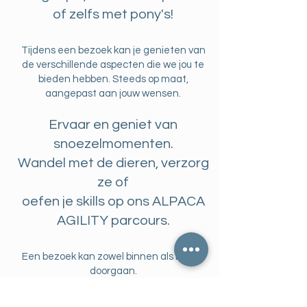
of zelfs met pony's!
Tijdens een bezoek kan je genieten van
de verschillende aspecten die we jou te
bieden hebben. Steeds op maat,
aangepast aan jouw wensen.
Ervaar en geniet van
snoezelmomenten.
Wandel met de dieren, verzorg
ze of
oefen je skills op ons ALPACA
AGILITY parcours.
Een bezoek kan zowel binnen als buiten
doorgaan.
Al onze dieren kunnen binnen op bezoek
(uitgezonderd de pony’s) komen.