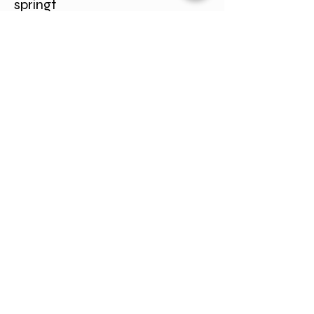
springt
VDMJ Laurent
Medium Silver Grey