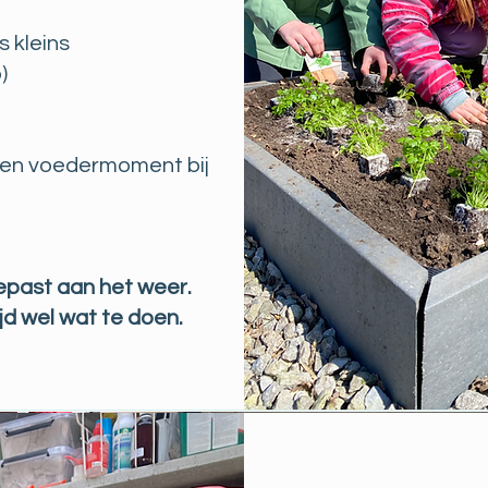
 kleins
)
een voedermoment bij
epast aan het weer.
ijd wel wat te doen.