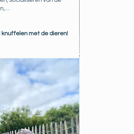
en, socialiseren van de
en,…
l knuffelen met de dieren!