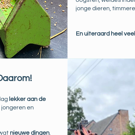
oogsten, weides indel
jonge dieren, timmer
En uiteraard heel vee
Daarom!
dag
lekker aan de
 jongeren en
 wat
nieuwe dingen
.