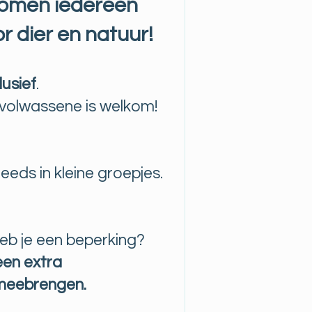
omen iedereen
r dier en natuur!
lusief
.
f volwassene is welkom!
eds in kleine groepjes.
heb je een beperking?
een extra
 meebrengen.