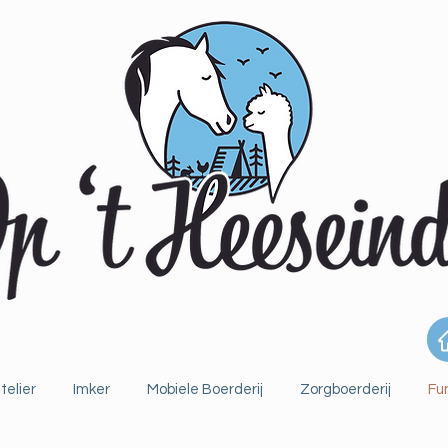
telier
Imker
Mobiele Boerderij
Zorgboerderij
Fu