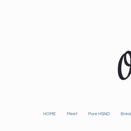
HOME
Meet
Pure HSND
Breia