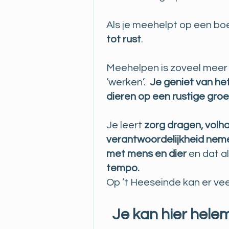
Als je meehelpt op een bo
tot rust
.
Meehelpen is zoveel meer
‘werken’.
Je geniet van he
dieren op een rustige gro
Je leert
zorg dragen, vol
verantwoordelijkheid nem
met mens en dier
en dat a
tempo.
Op ’t Heeseinde kan er ve
Je kan hier helema