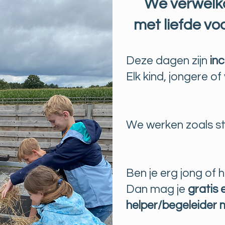
We verwelk
met liefde voo
Deze dagen zijn
inc
Elk kind, jongere o
We werken zoals ste
Ben je erg jong of 
Dan mag je
gratis 
helper/begeleider