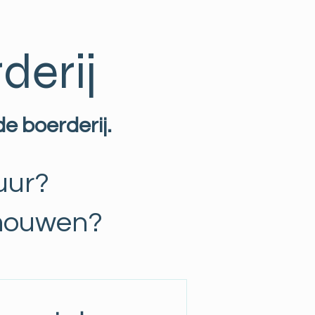
derij
 boerderij.
uur?
 mouwen?