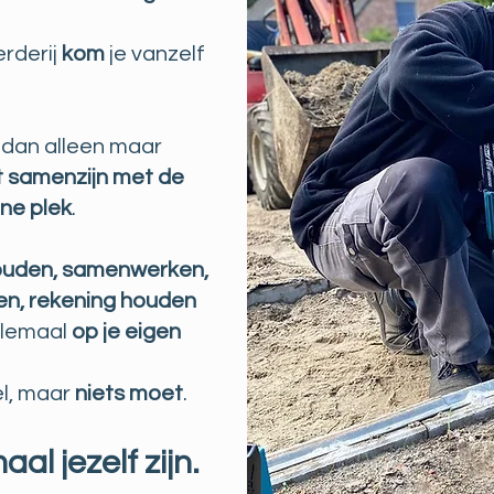
erderij
kom
je vanzelf
 dan alleen maar
t samenzijn met de
ene plek
.
houden, samenwerken,
en, rekening houden
llemaal
op je eigen
el, maar
niets moet
.
al jezelf zijn.