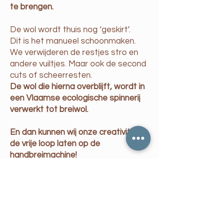
te brengen.
De wol wordt thuis nog ‘geskirt’.
Dit is het manueel schoonmaken.
We verwijderen de restjes stro en
andere vuiltjes. Maar ook de second
cuts of scheerresten.
De wol die hierna overblijft, wordt in
een Vlaamse ecologische spinnerij
verwerkt tot breiwol.
En dan kunnen wij onze creativiteit
de vrije loop laten op de
handbreimachine!
In de zomer van 2021 werd een
eerste handbreimachine
aangekocht.
Een fijn-breimachine om de meest