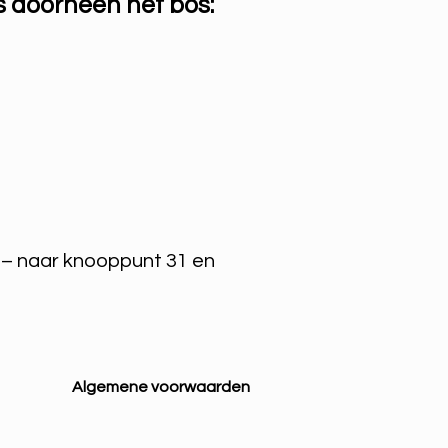
 doorheen het bos:
k – naar knooppunt 31 en
Algemene voorwaarden