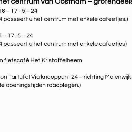
het centrum van Oostham – grotendeels
6 – 17 - 5 – 24
4 passeert u het centrum met enkele cafeetjes.)
4 – 17 -5 – 24
4 passeert u het centrum met enkele cafeetjes)
n fietscafé Het Kristoffelheem
lon Tartufo) Via knooppunt 24 – richting Molenwij
de openingstijden raadplegen.)