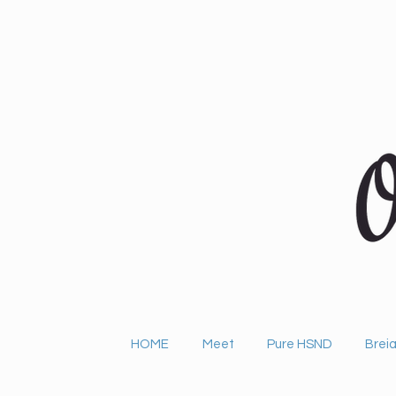
HOME
Meet
Pure HSND
Breia