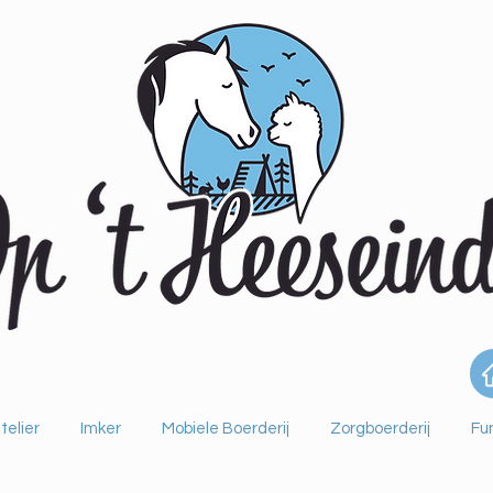
telier
Imker
Mobiele Boerderij
Zorgboerderij
Fu