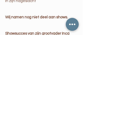
in zijn nageslacht
Wij namen nog niet deel aan shows.
Showsucces van zijn grootvader Inca
Excalibur
eerste plaats en Color Champion Black
Male intermediate black male (12-24
maand),
Hapert 2012
eerste prijs en Color Champion Black
Male intermediate black ma
le (12-24
maand), Westerlee 2012
eerste prijs en Color Champion Black
Male intermediate black male (12-24
maand),
BAF fleeceshow 2012
Fleeceresultaten van scheerjaar 2024
worden binnenkort verwacht!