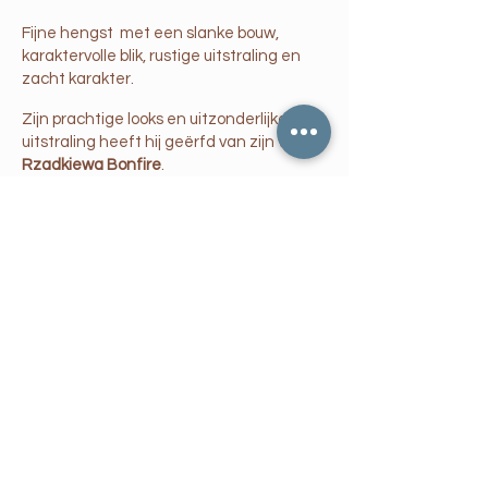
Fijne hengst met een slanke bouw,
karaktervolle blik, rustige uitstraling en
zacht karakter
.
Zijn prachtige looks en uitzonderlijke
uitstraling heeft hij geërfd van zijn vader
Rzadkiewa Bonfire
.
Wij namen nog niet deel aan shows.
​Fleeceresultaten van scheerjaar 2024
worden binnenkort verwacht!
Dektarief op aanvraag ,beperkt aantal
dekkingen per jaar.
Voor meer info kan u ons contacteren.